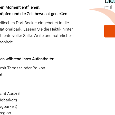
Die
mit
nen Moment entfliehen.
öpfen und die Zeit bewusst genießen.
llischen Dorf Boek – eingebettet in die
ationalpark. Lassen Sie die Hektik hinter
iente voller Stille, Weite und natürlicher
hönheit.
gen während Ihres Aufenthalts:
it Terrasse oder Balkon
et
rant Auszeit
ügbarkeit)
ügbarkeit)
region