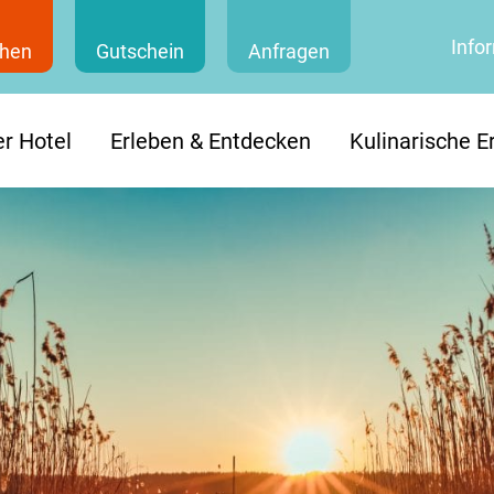
Info
hen
Gutschein
Anfragen
r Hotel
Erleben & Entdecken
Kulinarische E